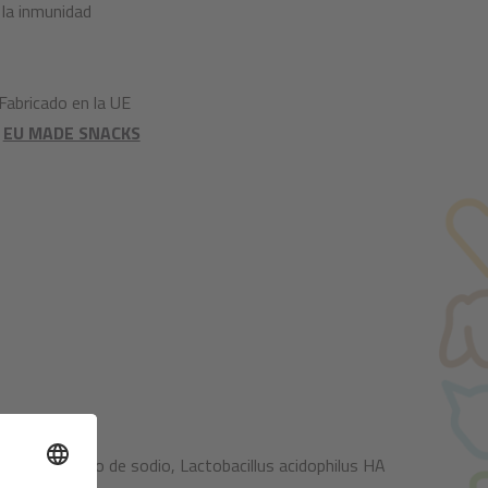
 la inmunidad
 Fabricado en la UE
a
EU MADE SNACKS
elulosa, cloruro de sodio, Lactobacillus acidophilus HA