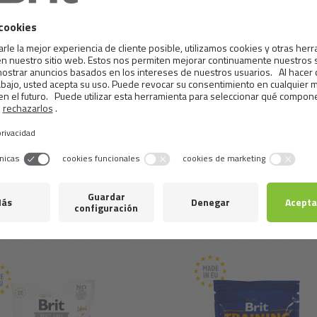
- 122 inactivado (15x10 9 células / kg).
Componentes analíticos:
proteína cruda 30%, grasa cruda 
Antioxidantes naturales: extracto de romero y extractos de 
Metabolizable energy:
4,120 kcal/kg.
Productos
semejantes