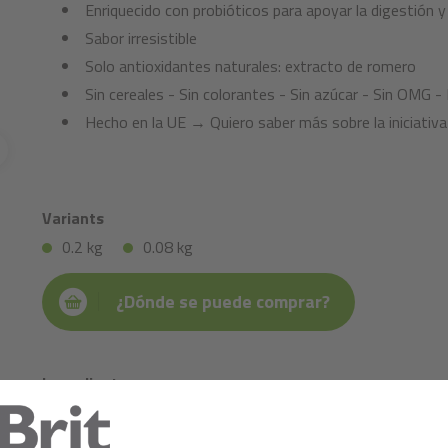
Enriquecido con probióticos para apoyar la digestión y
Sabor irresistible
Solo antioxidantes naturales: extracto de romero
Sin cereales - Sin colorantes - Sin azúcar - Sin OMG -
Hecho en la UE → Quiero saber más sobre la iniciativ
Variants
0.2 kg
0.08 kg
¿Dónde se puede comprar?
Ingredientes:
pollo (59%), cordero (26%), glicerina de origen vegetal, lignoc