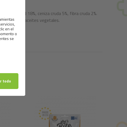
26%, humedad 18%, ceniza cruda 5%, fibra cruda 2%.
tocoferol de aceites vegetales.