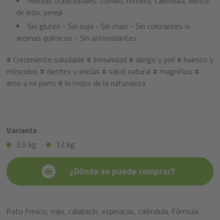
Hierbas tradicionales: tomillo, romero, caléndula, diente
de león, perejil
Sin gluten - Sin soja - Sin maíz - Sin colorantes ni
aromas químicos - Sin antioxidantes
# Crecimiento saludable # Inmunidad # abrigo y piel # huesos y
músculos # dientes y encías # salud natural # magnífico #
amo a mi perro # lo mejor de la naturaleza
Variants
2.5 kg
12 kg
¿Dónde se puede comprar?
Pato fresco, mijo, calabacín, espinacas, caléndula. Fórmula