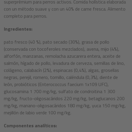
superprémium para perros activos. Comida holística elaborada
con un método suave y con un 40% de carne fresca. Alimento
completo para perros.
Ingredientes:
pato fresco (40 %), pato secado (30%), grasa de pollo
(conservada con tocoferoles mezclados), avena, mijo (4%),
alforfón, manzanas, remolacha azucarera entera, aceite de
salmón, hígado de pollo, levadura de cerveza, semillas de lino,
colágeno, calabacín (2%), espinacas (0,4%), algas, grosellas
negras, perejil, romero, tomillo, caléndula (0,3%), diente de
león, probióticos (Enterococcus faecium 1x109 UFC),
glucosamina 1 700 mg/kg, sulfato de condroitina 1 300
mg/kg, fructo-oligosacáridos 220 mg/kg, betaglucanos 200
mg/kg, manano-oligosacáridos 180 mg/kg, yuca 150 mg/kg,
mejillón de labio verde 100 mg/kg.
Componentes analíticos: