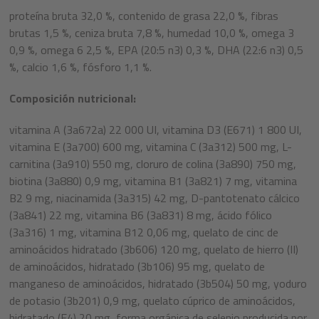
proteína bruta 32,0 %, contenido de grasa 22,0 %, fibras
brutas 1,5 %, ceniza bruta 7,8 %, humedad 10,0 %, omega 3
0,9 %, omega 6 2,5 %, EPA (20:5 n3) 0,3 %, DHA (22:6 n3) 0,5
%, calcio 1,6 %, fósforo 1,1 %.
Composición nutricional:
vitamina A (3a672a) 22 000 UI, vitamina D3 (E671) 1 800 UI,
vitamina E (3a700) 600 mg, vitamina C (3a312) 500 mg, L-
carnitina (3a910) 550 mg, cloruro de colina (3a890) 750 mg,
biotina (3a880) 0,9 mg, vitamina B1 (3a821) 7 mg, vitamina
B2 9 mg, niacinamida (3a315) 42 mg, D-pantotenato cálcico
(3a841) 22 mg, vitamina B6 (3a831) 8 mg, ácido fólico
(3a316) 1 mg, vitamina B12 0,06 mg, quelato de cinc de
aminoácidos hidratado (3b606) 120 mg, quelato de hierro (II)
de aminoácidos, hidratado (3b106) 95 mg, quelato de
manganeso de aminoácidos, hidratado (3b504) 50 mg, yoduro
de potasio (3b201) 0,9 mg, quelato cúprico de aminoácidos,
hidratado (E4) 20 mg, forma orgánica de selenio producida por