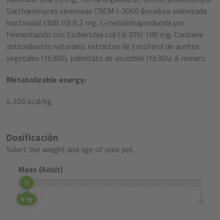
Saccharomyces cerevisiae CNCM I-3060 (levadura selenizada
inactivada) (3b8.10) 0,2 mg, L-metioninaproducida por
fermentación con Escherichia coli (3c305) 180 mg. Contiene
antioxidantes naturales: extractos de tocoferol de aceites
vegetales (1b306), palmitato de ascorbilo (1b304) & romero.
Metabolizable energy:
4,200 kcal/kg.
Dosificación
Select the weight and age of your pet.
Mass (Adult)
8 Kg
5
90