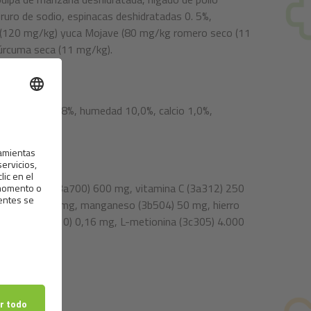
oruro de sodio, espinacas deshidratadas 0. 5%,
 (120 mg/kg) yuca Mojave (80 mg/kg romero seco (11
cúrcuma seca (11 mg/kg).
ceniza bruta 5,8%, humedad 10,0%, calcio 1,0%,
, vitamina E (3a700) 600 mg, vitamina C (3a312) 250
nc (3b606) 140 mg, manganeso (3b504) 50 mg, hierro
selenio (3b810) 0,16 mg, L-metionina (3c305) 4.000