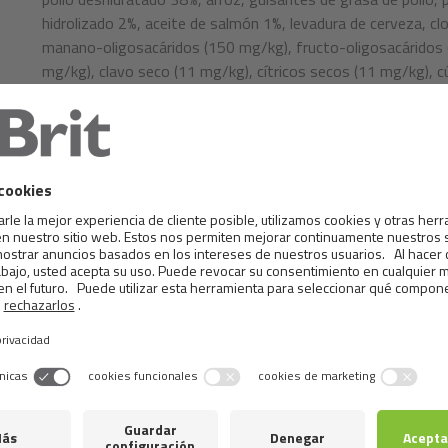
hidrolizado 2%, aceite de salmón 1%, levadura de cerveza, cl
manano-oligosacáridos (150 mg/kg), fructo-oligosacáridos
mg/kg), clavo seco (11 mg/kg), cítricos secos (11 mg/kg), 
Componentes analíticos:
proteína bruta 33,0%, grasa bruta 14,0%, fibra bruta 4,2%, 
fósforo 0,6%, sodio 1,0%, magnesio 0,05%.
Composición nutricional:
vitamina A (3a672a) 20.000 UI, vitamina D3 (3a671) 850 UI
mg, taurina (3a370) 2.150 mg, biotina (3a880) 1. 8 mg, zi
(3b106) 50 mg, cobre (3b406) 10 mg, yodo (3b201) 3,5 mg, 
mg. Omega-3: 0,37%, Omega-6: 1,89%.
Metabolizable energy:
3,720 kcal/kg