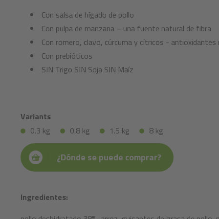
Con salsa de hígado de pollo
Con pulpa de manzana – una fuente natural de fibra
Con romero, clavo, cúrcuma y cítricos - antioxidantes
Con prebióticos
SIN Trigo SIN Soja SIN Maíz
Variants
0.3 kg
0.8 kg
1.5 kg
8 kg
¿Dónde se puede comprar?
Ingredientes:
pollo deshidratado 38%, arroz, guisantes de grasa de pollo,