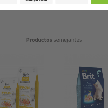
Productos
semejantes