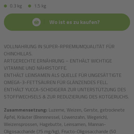
0.3 kg
1.5 kg
Wo ist es zu kaufen?
VOLLNAHRUNG IN SUPER-RPREMIUMQUALITÄT FÜR
CHINCHILLAS.
ARTGERECHTE ERNÄHRUNG – ENTHÄLT WICHTIGE
VITAMINE UND NÄHRSTOFFE.
ENTHÄLT LEINSAMEN ALS QUELLE FÜR UNGESÄTTIGTE
OMEGA-3-FETTSÄUREN FÜR GLÄNZENDES FELL.
ENTHÄLT YUCCA-SCHIDIGERA ZUR UNTERSTÜTZUNG DES
STOFFWECHSELS & ZUR REDUZIERUNG DES KOTGERUCHS.
Zusammensetzung:
Luzerne, Weizen, Gerste, getrocknete
Äpfel, Kräuter (Brennnessel, Löwenzahn, Wegerich),
Weizensprossen, Hagebutte, Leinsamen, Mannan-
Oligosaccharide (75 mg/kg), Fructo-Oligosaccharide (50