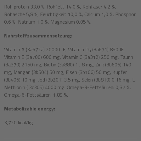
Roh
protein 33,0 %, Rohfett 14,0 %, Rohfaser 4,2 %,
Rohasche 5,8 %, Feuchtigkeit 10,0 %, Calcium 1,0 %, Phosphor
0,6 %, Natrium 1,0 %, Magnesium 0,05 %.
Nährstoffzusammensetzung:
Vitamin A (3a672a) 20000 IE, Vitamin D
(3a671) 850 IE,
3
Vitamin E (3a700) 600 mg, Vitamin C (3a312) 250 mg, Taurin
(3a370) 2150 mg, Biotin (3a880) 1 , 8 mg, Zink (3b606) 140
mg, Mangan (3b504) 50 mg, Eisen (3b106) 50 mg, Kupfer
(3b406) 10 mg, Jod (3b201) 3,5 mg, Selen (3b810) 0,16 mg, L-
Methionin ( 3c305) 4000 mg. Omega-3-Fettsäuren: 0,37 %,
Omega-6-Fettsäuren: 1,89 %.
Metabolizable energy:
3,720 kcal/kg