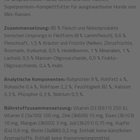
Superpremium-Komplettfutter für ausgewachsene Hunde von
Mini-Rassen.
Zusammensetzung:
85 % Fleisch und Nebenprodukte
tierischen Ursprungs in Filetform (8 % Lammfleisch), 9,6 %
Fleischsaft, 1,5 % Kräuter und Früchte (Nelken, Zitrusfrüchte,
Rosmarin, Kurkuma), 0,5 % Heidelbeeren, 1 % Mineralien, 1 %
Lachsöl, 0,5 % Mannan-Oligosaccharide, 0,5 % Frukto-
Oligosaccharide, 0,4 % Inulin.
Analytische Komponenten:
Rohprotein 9 %, Rohfett 4 %,
Rohasche 0,4 %, Rohfaser 2,2 %, Feuchtigkeit 82 %, Kalzium
0,3 %, Phosphor 0,3 %, Natrium 0,5 %.
Nährstoffzusammensetzung:
Vitamin D3 (E671) 250 IU,
Vitamin E (3a700) 100 mg, Zink (3b606) 15 mg, Eisen (3b103)
10 mg, Mangan (3b502) 3 mg, Jod (3b201) 0,75 mg, Kupfer
(E4) 0,6 mg, Biotin (3a880) 0,2 mg. Enthält keine künstlichen
Aromastoffe. Enthält keine Konservierungsmittel.