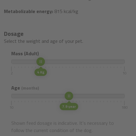
Metabolizable energy:
815 kcal/kg
Dosage
Select the weight and age of your pet.
Mass (Adult)
4 Kg
2
10
Age
(months)
7.9 year
10
180
Shown feed dosage is indicative. It's necessary to
follow the current condition of the dog.