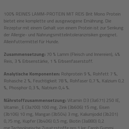
100% REINES LAMM-PROTEIN MIT REIS Brit Mono Protein
bietet eine komplette und ausgewogene Ernährung. Die
Rezeptur mit einem Gehalt von einem Protein ist zur Senkung
der Allergie- und Nahrungsmittelintoleranzrisiken geeignet.
Alleinfuttermittel für Hunde.
Zusammensetzung:
70 % Lamm (Fleisch und Innereien), 4%
Reis, 3 % Erbsenstärke, 1 % Erbsenfaserstoff.
Analytische Komponenten:
Rohprotein 9 %, Rohfett 7 %,
Rohasche 2 %, Feuchtigkeit 78 %, Rohfaser 0,7 %, Kalzium 0,2
%, Phosphor 0,3 %, Natrium 0,4 %.
Nährstoffzusammensetzung:
Vitamin D3 (3a671) 250 IE,
Vitamin_E (3a700) 100 mg, Zink (3b606) 15 mg, Eisen
(3b106) 10 mg, Mangan (3b504) 3 mg, Kaliumjodid (3b201)
0,75 mg, Kupfer (3b406) 0,5 mg, Biotin (3a880) 0,2
mg.Technologische Zusatzstoffe pro 1 kg: Carob Gummi