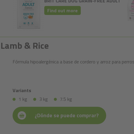
BRIT CARE DOG GRAIN-FREE ADULT
Find out more
d Lamb & Rice
Fórmula hipoalergénica a base de cordero y arroz para perros
Variants
1 kg
3 kg
7.5 kg
¿Dónde se puede comprar?