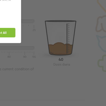
20
25
80
90
96
40
Dosis diaria
e current condition of