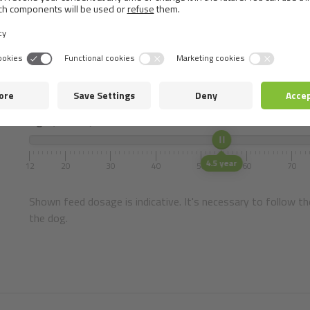
Select the weight and age of your pet.
Mass (Adult)
2 Kg
1
10
Age
(months)
4.5 year
12
20
30
40
50
60
70
Shown feed dosage is indicative. It's necessary to follow th
the dog.