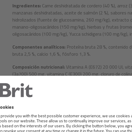
Ingredientes:
Carne deshidratada de cordero (40 %), arroz (3
manzanas deshidratadas, aceite de salmón (2 %), sabores na
hidrolizados (fuente de glucosamina, 260 mg/kg), extracto d
manano-oligosacáridos (150 mg/kg), hierbas y frutas (romero
oligosacáridos (100 mg/kg), Yucca schidigera (100 mg/kg), in
Componentes analíticos:
Proteína bruta 28 %, contenido d
bruta 2,5 %, calcio 1,6 %, fósforo 1,3 %.
Composición nutricional:
Vitamina A (E672) 20 000 UI, vita
(3a700) 500 mg, vitamina C (E300) 200 mg, cloruro de colin
B2 4 mg, niacinamida (3a315) 12 mg, pantotenato cálcico 10
0,5 mg, vitamina B12 0,04 mg, zinc (E6) 80 mg, hierro (E1
cobre (E4) 15 mg, selenio (3b8.10) 0,25 mg.
Metabolizable energy:
3,870 kcal/kg. Omega 3: 0.33%, Om
Dosificación