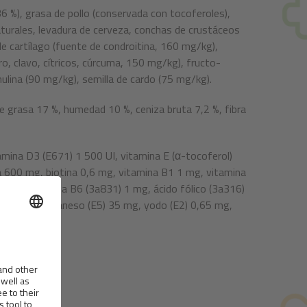
6 %), grasa de pollo (conservada con tocoferoles),
turales, levadura de cerveza, conchas de crustáceos
e cartílago (fuente de condroitina, 160 mg/kg),
, clavo, cítricos, cúrcuma, 150 mg/kg), fructo-
ulina (90 mg/kg), semilla de cardo (75 mg/kg).
e grasa 17 %, humedad 10 %, ceniza bruta 7,2 %, fibra
mina D3 (E671) 1 500 UI, vitamina E (α-tocoferol)
a 600 mg, biotina 0,6 mg, vitamina B1 1 mg, vitamina
 mg, vitamina B6 (3a831) 1 mg, ácido fólico (3a316)
) 70 mg, manganeso (E5) 35 mg, yodo (E2) 0,65 mg,
ega 6: 2.05%.