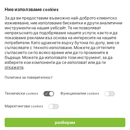
<
%ОТ / %ДО
Switch language